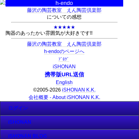
h-endo
藤沢の陶芸教室 えん陶芸倶楽部
についての感想
★★★★★
陶器のあったかい雰囲気が大好きです!!
藤沢の陶芸教室 えん陶芸倶楽部
h-endoのページへ
ﾌﾞﾛｸﾞ
iSHONAN
携帯版URL送信
English
©2005-2026
iSHONAN K.K.
会社概要 - About iSHONAN K.K.
ログイン
iSHONAN
iSHONAN BLOG